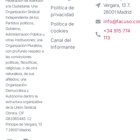
Federacion de Atención
Vergara, 13 7.
a la Ciudadanía. Una
Política de
28001 Madrid
Organización Sindical
privacidad
Independiente de los
info@facuso.c
Partidos políticos,
Política de
Gobierno,
cookies
+34 915 774
Administración Pública u
113
Canal del
otras Instituciones; una
Organización Pluralista,
Informante
con profundo respeto a
las convicciones
políticas, filosóficas,
religiosas, o de otra
naturaleza, de sus
afiliados; una
Organización
Democrática y
Autónoma dentro la
estructura organizativa
de la Unión Sindical
Obrera. CIF
G83365445. C/
Principe de Vergara, 13
7 28001 Madrid.