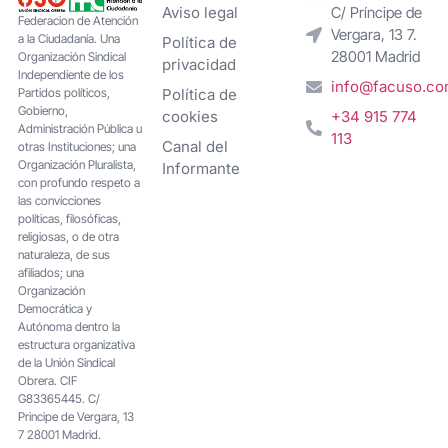
Aviso legal
C/ Príncipe de
Federacion de Atención
Vergara, 13 7.
a la Ciudadanía. Una
Política de
28001 Madrid
Organización Sindical
privacidad
Independiente de los
info@facuso.c
Partidos políticos,
Política de
Gobierno,
cookies
+34 915 774
Administración Pública u
113
Canal del
otras Instituciones; una
Organización Pluralista,
Informante
con profundo respeto a
las convicciones
políticas, filosóficas,
religiosas, o de otra
naturaleza, de sus
afiliados; una
Organización
Democrática y
Autónoma dentro la
estructura organizativa
de la Unión Sindical
Obrera. CIF
G83365445. C/
Principe de Vergara, 13
7 28001 Madrid.