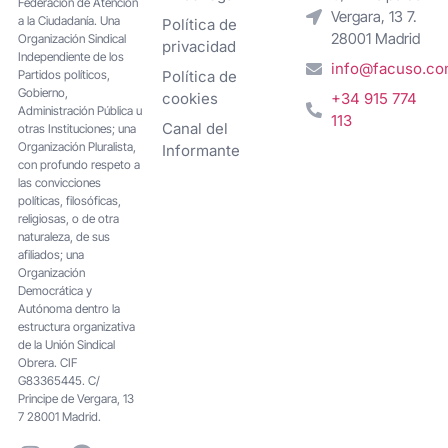
Federacion de Atención
Vergara, 13 7.
a la Ciudadanía. Una
Política de
28001 Madrid
Organización Sindical
privacidad
Independiente de los
info@facuso.c
Partidos políticos,
Política de
Gobierno,
cookies
+34 915 774
Administración Pública u
113
Canal del
otras Instituciones; una
Organización Pluralista,
Informante
con profundo respeto a
las convicciones
políticas, filosóficas,
religiosas, o de otra
naturaleza, de sus
afiliados; una
Organización
Democrática y
Autónoma dentro la
estructura organizativa
de la Unión Sindical
Obrera. CIF
G83365445. C/
Principe de Vergara, 13
7 28001 Madrid.