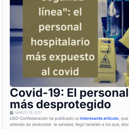
Covid-19: El personal
más desprotegido
MARZO 19, 2021
USO-Confederación ha publicado un
interesante artículo
, que
además de desbordar la sanidad, llegó también a los que, disc