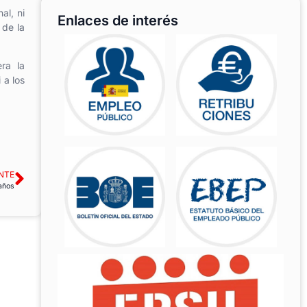
al, ni
Enlaces de interés
 de la
ra la
 a los
NTE
años