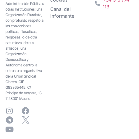
Administración Pública u
113
Canal del
otras Instituciones; una
Organización Pluralista,
Informante
con profundo respeto a
las convicciones
políticas, filosóficas,
religiosas, o de otra
naturaleza, de sus
afiliados; una
Organización
Democrática y
Autónoma dentro la
estructura organizativa
de la Unión Sindical
Obrera. CIF
G83365445. C/
Principe de Vergara, 13
7 28001 Madrid.