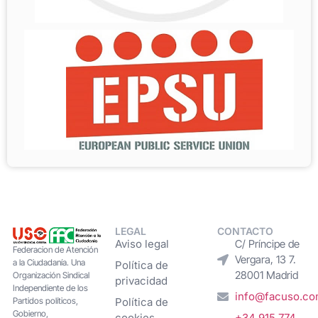
LEGAL
CONTACTO
Aviso legal
C/ Príncipe de
Federacion de Atención
Vergara, 13 7.
a la Ciudadanía. Una
Política de
28001 Madrid
Organización Sindical
privacidad
Independiente de los
info@facuso.c
Partidos políticos,
Política de
Gobierno,
cookies
+34 915 774