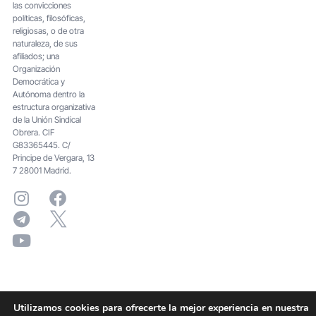
las convicciones
políticas, filosóficas,
religiosas, o de otra
naturaleza, de sus
afiliados; una
Organización
Democrática y
Autónoma dentro la
estructura organizativa
de la Unión Sindical
Obrera. CIF
G83365445. C/
Principe de Vergara, 13
7 28001 Madrid.
Utilizamos cookies para ofrecerte la mejor experiencia en nuestra