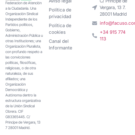
Aviso legal
C/ Príncipe de
Federacion de Atención
Vergara, 13 7.
a la Ciudadanía. Una
Política de
28001 Madrid
Organización Sindical
privacidad
Independiente de los
info@facuso.c
Partidos políticos,
Política de
Gobierno,
cookies
+34 915 774
Administración Pública u
113
Canal del
otras Instituciones; una
Organización Pluralista,
Informante
con profundo respeto a
las convicciones
políticas, filosóficas,
religiosas, o de otra
naturaleza, de sus
afiliados; una
Organización
Democrática y
Autónoma dentro la
estructura organizativa
de la Unión Sindical
Obrera. CIF
G83365445. C/
Principe de Vergara, 13
7 28001 Madrid.