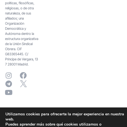
políticas, filosóficas,
religiosas, o de otra
naturaleza, de sus
afiliados; una
Organización
Democrática y
Autónoma dentro la
estructura organizativa
de la Unión Sindical
Obrera. CIF
G83365445. C/
Principe de Vergara, 13
7 28001 Madrid.
Utilizamos cookies para ofrecerte la mejor experiencia en nuestra
web.
Puedes aprender más sobre qué cookies utilizamos o