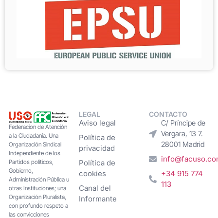
LEGAL
CONTACTO
Aviso legal
C/ Príncipe de
Federacion de Atención
Vergara, 13 7.
a la Ciudadanía. Una
Política de
28001 Madrid
Organización Sindical
privacidad
Independiente de los
info@facuso.c
Partidos políticos,
Política de
Gobierno,
cookies
+34 915 774
Administración Pública u
113
Canal del
otras Instituciones; una
Organización Pluralista,
Informante
con profundo respeto a
las convicciones