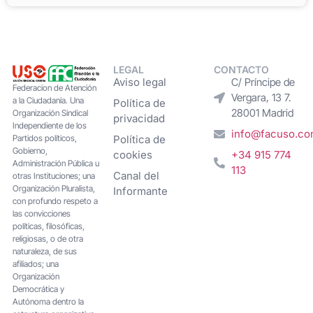
LEGAL
CONTACTO
Aviso legal
C/ Príncipe de
Federacion de Atención
Vergara, 13 7.
a la Ciudadanía. Una
Política de
28001 Madrid
Organización Sindical
privacidad
Independiente de los
info@facuso.c
Partidos políticos,
Política de
Gobierno,
cookies
+34 915 774
Administración Pública u
113
Canal del
otras Instituciones; una
Organización Pluralista,
Informante
con profundo respeto a
las convicciones
políticas, filosóficas,
religiosas, o de otra
naturaleza, de sus
afiliados; una
Organización
Democrática y
Autónoma dentro la