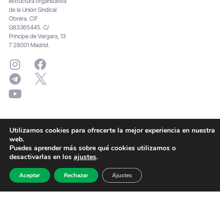
estructura organizativa
de la Unión Sindical
Obrera. CIF
G83365445. C/
Principe de Vergara, 13
7 28001 Madrid.
Utilizamos cookies para ofrecerte la mejor experiencia en nuestra
web.
Puedes aprender más sobre qué cookies utilizamos o
desactivarlas en los
ajustes
.
Aceptar
Rechazar
Ajustes