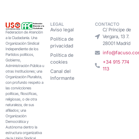
LEGAL
CONTACTO
Aviso legal
C/ Príncipe de
Federacion de Atención
Vergara, 13 7.
a la Ciudadanía. Una
Política de
28001 Madrid
Organización Sindical
privacidad
Independiente de los
info@facuso.c
Partidos políticos,
Política de
Gobierno,
cookies
+34 915 774
Administración Pública u
113
Canal del
otras Instituciones; una
Organización Pluralista,
Informante
con profundo respeto a
las convicciones
políticas, filosóficas,
religiosas, o de otra
naturaleza, de sus
afiliados; una
Organización
Democrática y
Autónoma dentro la
estructura organizativa
de la Unión Sindical