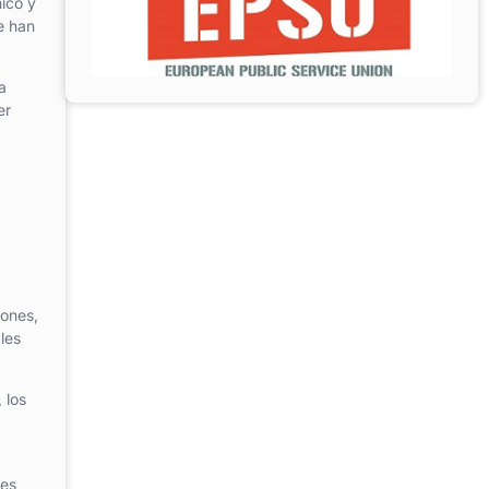
nico y
e han
a
er
iones,
les
 los
les