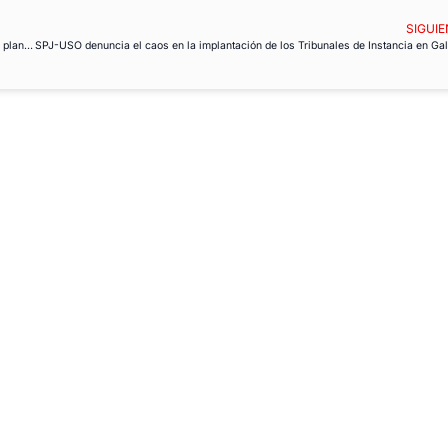
SIGUIE
FAC-USO se suma al Día Internacional de los Servicios Públicos y advierte: “sin plantillas suficientes no hay derechos garantizados”