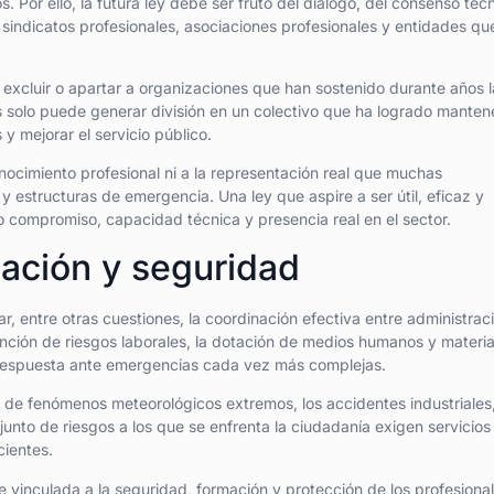
 Por ello, la futura ley debe ser fruto del diálogo, del consenso téc
, sindicatos profesionales, asociaciones profesionales y entidades qu
excluir o apartar a organizaciones que han sostenido durante años l
 solo puede generar división en un colectivo que ha logrado manten
 mejorar el servicio público.
onocimiento profesional ni a la representación real que muchas
 y estructuras de emergencia. Una ley que aspire a ser útil, eficaz y
compromiso, capacidad técnica y presencia real en el sector.
zación y seguridad
entre otras cuestiones, la coordinación efectiva entre administrac
ención de riesgos laborales, la dotación de medios humanos y materia
la respuesta ante emergencias cada vez más complejas.
de fenómenos meteorológicos extremos, los accidentes industriales,
njunto de riesgos a los que se enfrenta la ciudadanía exigen servicios
cientes.
 vinculada a la seguridad, formación y protección de los profesiona