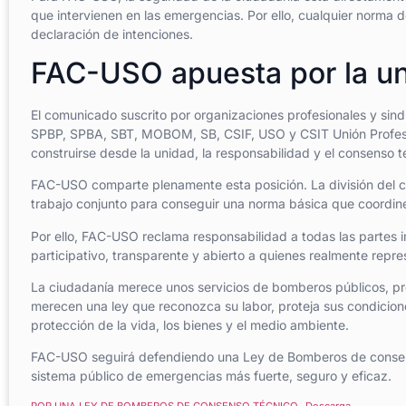
que intervienen en las emergencias. Por ello, cualquier norma de
declaración de intenciones.
FAC-USO apuesta por la un
El comunicado suscrito por organizaciones profesionales y s
SPBP, SPBA, SBT, MOBOM, SB, CSIF, USO y CSIT Unión Profesio
construirse desde la unidad, la responsabilidad y el consenso t
FAC-USO comparte plenamente esta posición. La división del co
trabajo conjunto para conseguir una norma básica que coordine
Por ello, FAC-USO reclama responsabilidad a todas las partes i
participativo, transparente y abierto a quienes realmente repre
La ciudadanía merece unos servicios de bomberos públicos, pr
merecen una ley que reconozca su labor, proteja sus condicion
protección de la vida, los bienes y el medio ambiente.
FAC-USO seguirá defendiendo una Ley de Bomberos de consenso t
sistema público de emergencias más fuerte, seguro y eficaz.
POR UNA LEY DE BOMBEROS DE CONSENSO TÉCNICO
Descarga