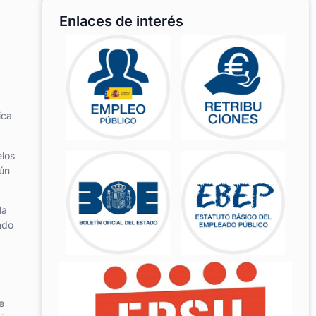
Enlaces de interés
ica
elos
mún
la
ndo
e