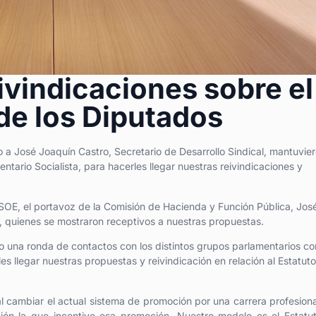
ivindicaciones sobre el
de los Diputados
 a José Joaquín Castro, Secretario de Desarrollo Sindical, mantuvier
tario Socialista, para hacerles llegar nuestras reivindicaciones y
 PSOE, el portavoz de la Comisión de Hacienda y Función Pública, Jos
, quienes se mostraron receptivos a nuestras propuestas.
o una ronda de contactos con los distintos grupos parlamentarios co
es llegar nuestras propuestas y reivindicación en relación al Estatuto
 cambiar el actual sistema de promoción por una carrera profesion
ión la que incentive esa promoción. Nuestro modelo es el Estatu