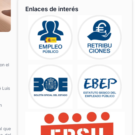
Enlaces de interés
on el
é Luis
n
al que
to del