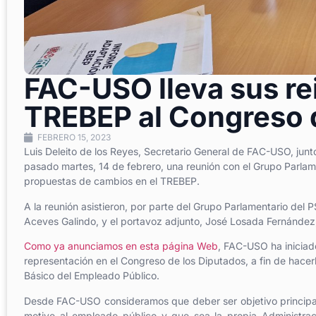
FAC-USO lleva sus re
TREBEP al Congreso 
FEBRERO 15, 2023
Luis Deleito de los Reyes, Secretario General de FAC-USO, junto
pasado martes, 14 de febrero, una reunión con el Grupo Parlamen
propuestas de cambios en el TREBEP.
A la reunión asistieron, por parte del Grupo Parlamentario del
Aceves Galindo, y el portavoz adjunto, José Losada Fernández
Como ya anunciamos en esta página Web
, FAC-USO ha iniciad
representación en el Congreso de los Diputados, a fin de hacerl
Básico del Empleado Público.
Desde FAC-USO consideramos que deber ser objetivo principal
motive al empleado público y que sea la propia Administrac