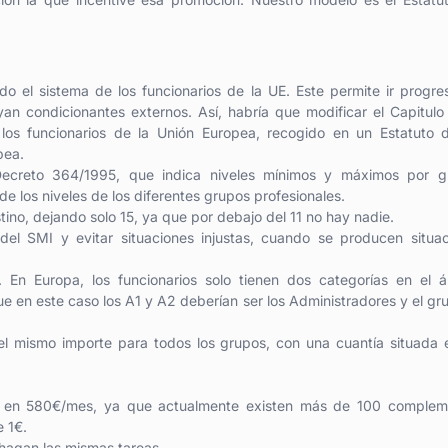
do el sistema de los funcionarios de la UE. Este permite ir progr
an condicionantes externos. Así, habría que modificar el Capitulo 
los funcionarios de la Unión Europea, recogido en un Estatuto d
pea.
 Decreto 364/1995, que indica niveles mínimos y máximos por g
 de los niveles de los diferentes grupos profesionales.
ino, dejando solo 15, ya que por debajo del 11 no hay nadie.
del SMI y evitar situaciones injustas, cuando se producen situa
 En Europa, los funcionarios solo tienen dos categorías en el á
e en este caso los A1 y A2 deberían ser los Administradores y el gr
el mismo importe para todos los grupos, con una cuantía situada 
os en 580€/mes, ya que actualmente existen más de 100 complem
e 1€.
 hagan las mismas tareas.