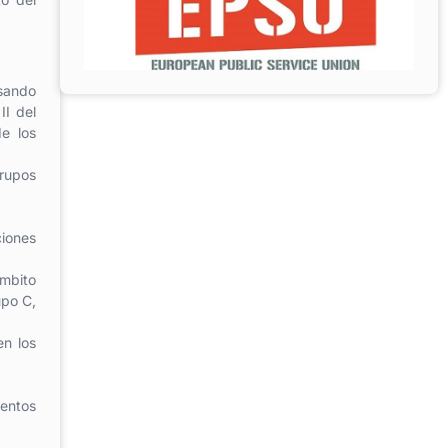
esando
II del
e los
rupos
ciones
mbito
upo C,
en los
entos