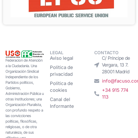
LEGAL
CONTACTO
Aviso legal
C/ Príncipe de
Federacion de Atención
Vergara, 13 7.
a la Ciudadanía. Una
Política de
28001 Madrid
Organización Sindical
privacidad
Independiente de los
info@facuso.c
Partidos políticos,
Política de
Gobierno,
cookies
+34 915 774
Administración Pública u
113
Canal del
otras Instituciones; una
Organización Pluralista,
Informante
con profundo respeto a
las convicciones
políticas, filosóficas,
religiosas, o de otra
naturaleza, de sus
afiliados; una