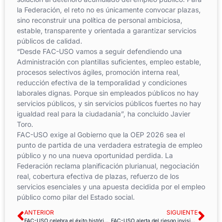
la Federación, el reto no es únicamente convocar plazas,
sino reconstruir una política de personal ambiciosa,
estable, transparente y orientada a garantizar servicios
públicos de calidad.
“Desde FAC-USO vamos a seguir defendiendo una
Administración con plantillas suficientes, empleo estable,
procesos selectivos ágiles, promoción interna real,
reducción efectiva de la temporalidad y condiciones
laborales dignas. Porque sin empleados públicos no hay
servicios públicos, y sin servicios públicos fuertes no hay
igualdad real para la ciudadanía”, ha concluido Javier
Toro.
FAC-USO exige al Gobierno que la OEP 2026 sea el
punto de partida de una verdadera estrategia de empleo
público y no una nueva oportunidad perdida. La
Federación reclama planificación plurianual, negociación
real, cobertura efectiva de plazas, refuerzo de los
servicios esenciales y una apuesta decidida por el empleo
público como pilar del Estado social.
ANTERIOR
SIGUIENTE
FAC-USO celebra el éxito histórico del Primero de Mayo Confederal de USO en Madrid
FAC-USO alerta del riesgo invisible de los productos químicos en el sector público