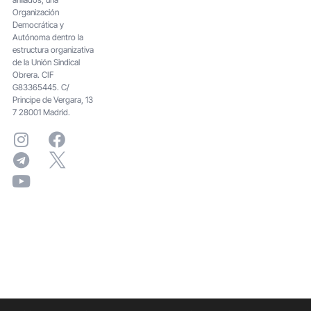
Organización
Democrática y
Autónoma dentro la
estructura organizativa
de la Unión Sindical
Obrera. CIF
G83365445. C/
Principe de Vergara, 13
7 28001 Madrid.