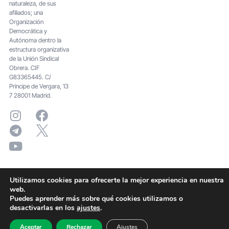
naturaleza, de sus
afiliados; una
Organización
Democrática y
Autónoma dentro la
estructura organizativa
de la Unión Sindical
Obrera. CIF
G83365445. C/
Principe de Vergara, 13
7 28001 Madrid.
Utilizamos cookies para ofrecerte la mejor experiencia en nuestra
web.
Puedes aprender más sobre qué cookies utilizamos o
desactivarlas en los
ajustes
.
Aceptar
Rechazar
Ajustes