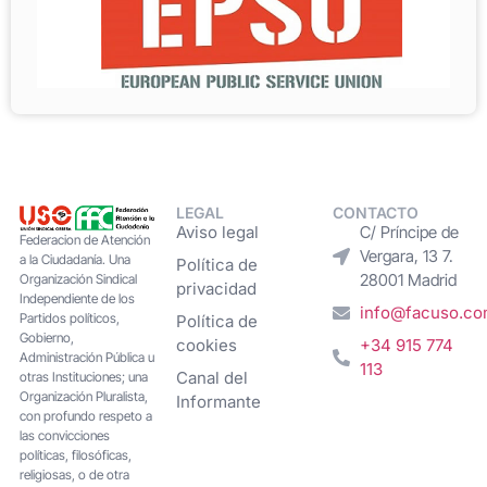
LEGAL
CONTACTO
Aviso legal
C/ Príncipe de
Federacion de Atención
Vergara, 13 7.
a la Ciudadanía. Una
Política de
28001 Madrid
Organización Sindical
privacidad
Independiente de los
info@facuso.c
Partidos políticos,
Política de
Gobierno,
cookies
+34 915 774
Administración Pública u
113
Canal del
otras Instituciones; una
Organización Pluralista,
Informante
con profundo respeto a
las convicciones
políticas, filosóficas,
religiosas, o de otra