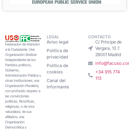
LEGAL
CONTACTO
Aviso legal
C/ Príncipe de
Federacion de Atención
Vergara, 13 7.
a la Ciudadanía. Una
Política de
28001 Madrid
Organización Sindical
privacidad
Independiente de los
info@facuso.c
Partidos políticos,
Política de
Gobierno,
cookies
+34 915 774
Administración Pública u
113
Canal del
otras Instituciones; una
Organización Pluralista,
Informante
con profundo respeto a
las convicciones
políticas, filosóficas,
religiosas, o de otra
naturaleza, de sus
afiliados; una
Organización
Democrática y