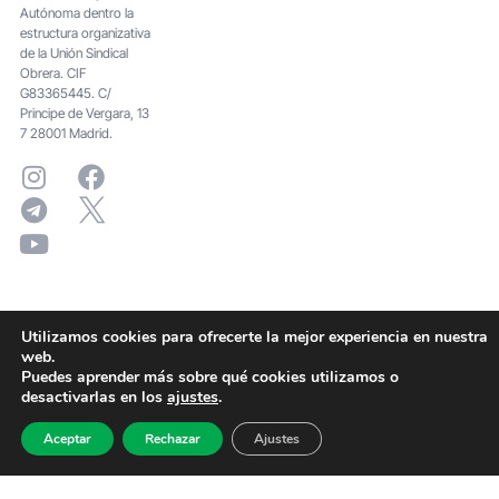
Autónoma dentro la
estructura organizativa
de la Unión Sindical
Obrera. CIF
G83365445. C/
Principe de Vergara, 13
7 28001 Madrid.
Utilizamos cookies para ofrecerte la mejor experiencia en nuestra
web.
Puedes aprender más sobre qué cookies utilizamos o
desactivarlas en los
ajustes
.
Aceptar
Rechazar
Ajustes