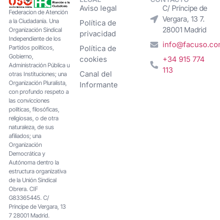
Aviso legal
C/ Príncipe de
Federacion de Atención
Vergara, 13 7.
a la Ciudadanía. Una
Política de
28001 Madrid
Organización Sindical
privacidad
Independiente de los
info@facuso.c
Partidos políticos,
Política de
Gobierno,
cookies
+34 915 774
Administración Pública u
113
Canal del
otras Instituciones; una
Organización Pluralista,
Informante
con profundo respeto a
las convicciones
políticas, filosóficas,
religiosas, o de otra
naturaleza, de sus
afiliados; una
Organización
Democrática y
Autónoma dentro la
estructura organizativa
de la Unión Sindical
Obrera. CIF
G83365445. C/
Principe de Vergara, 13
7 28001 Madrid.