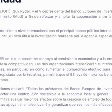
jo (OIT), Guy Ryder, y el Vicepresidente del Banco Europeo de Inver
iento (MoU) a fin de reforzar y ampliar la cooperación entre la
dquirida a nivel internacional con el principal banco público interna
del BEI será útil a la investigación realizada por la agencia especia
BEI en lo que concierne el apoyo al crecimiento económico y a la cr
e la competitividad. Las dos organizaciones intensificarán el inter
nes, en particular, en cómo aumentar el compromiso efectivo para
piciada por la iniciativa, permitirá que el BEI evalúe mejor los bene
stamo.
iones declaró: “Todos los préstamos del Banco Europeo de Inver
ortar una contribución sostenible a la economía local y general.
itirá evaluar mejor los efectos sobre la creación de empleo de tod
as apoyan el empleo juvenil y garantizar que seamos más eficace