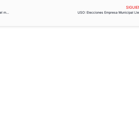
SIGUIE
Nuevo Índice Global de los Derechos de la CSI designa los diez peores países del mundo para los trabajadores
USO: Elecciones Empresa Municipal Ll