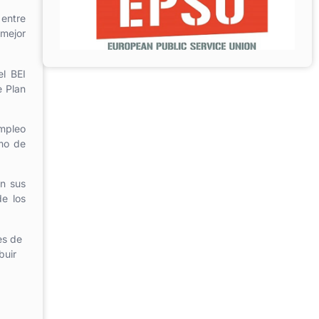
 entre
 mejor
l BEI
e Plan
empleo
omo de
on sus
de los
es de
buir