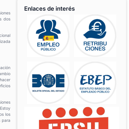
Enlaces de interés
siones
s dos
cional
lizada
eación
cambio
 hacer
ficios
siones
 Estoy
os los
s para