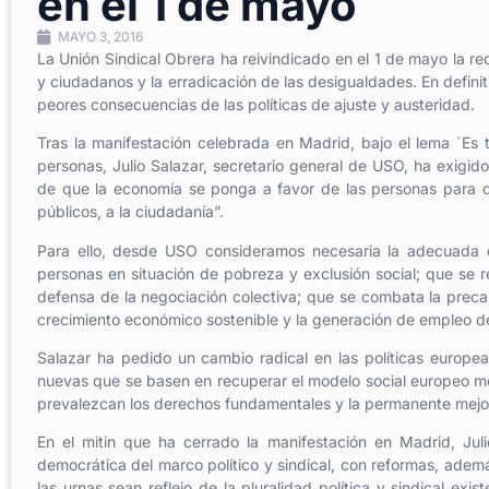
en el 1 de mayo
MAYO 3, 2016
La Unión Sindical Obrera ha reivindicado en el 1 de mayo la rec
y ciudadanos y la erradicación de las desigualdades. En definit
peores consecuencias de las políticas de ajuste y austeridad.
Tras la manifestación celebrada en Madrid, bajo el lema `Es 
personas, Julio Salazar, secretario general de USO, ha exigi
de que la economía se ponga a favor de las personas para qu
públicos, a la ciudadanía”.
Para ello, desde USO consideramos necesaria la adecuada do
personas en situación de pobreza y exclusión social; que se r
defensa de la negociación colectiva; que se combata la preca
crecimiento económico sostenible y la generación de empleo de
Salazar ha pedido un cambio radical en las políticas europea
nuevas que se basen en recuperar el modelo social europeo me
prevalezcan los derechos fundamentales y la permanente mejora
En el mitin que ha cerrado la manifestación en Madrid, Jul
democrática del marco político y sindical, con reformas, ademá
las urnas sean reflejo de la pluralidad política y sindical ex