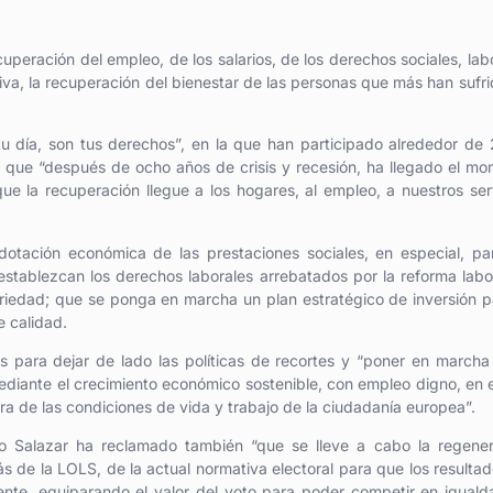
uperación del empleo, de los salarios, de los derechos sociales, lab
iva, la recuperación del bienestar de las personas que más han sufri
tu día, son tus derechos”, en la que han participado alrededor de
do que “después de ocho años de crisis y recesión, ha llegado el m
e la recuperación llegue a los hogares, al empleo, a nuestros ser
tación económica de las prestaciones sociales, en especial, pa
establezcan los derechos laborales arrebatados por la reforma labor
riedad; que se ponga en marcha un plan estratégico de inversión p
 calidad.
s para dejar de lado las políticas de recortes y “poner en marcha
diante el crecimiento económico sostenible, con empleo digno, en 
 de las condiciones de vida y trabajo de la ciudadanía europea”.
io Salazar ha reclamado también “que se lleve a cabo la regene
s de la LOLS, de la actual normativa electoral para que los resulta
istente, equiparando el valor del voto para poder competir en igual