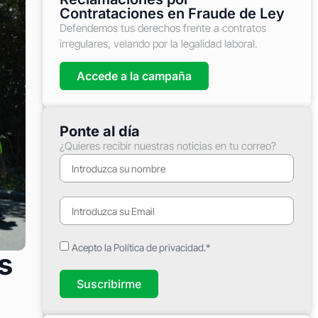
Contrataciones en Fraude de Ley
Defendemos tus derechos frente a contratos
irregulares, velando por la legalidad laboral.
Accede a la campaña
Ponte al día
¿Quieres recibir nuestras noticias en tu correo?
Acepto la Política de privacidad.*
s
Suscribirme