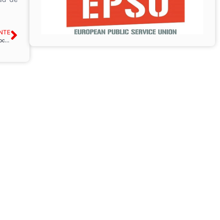
NTE
INAP: Curso online apoyo preparación acceso promoción interna para diferentes procesos selectivos de la Administración Civil del Estado