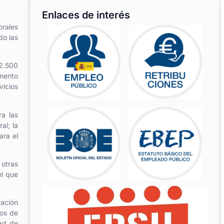
Enlaces de interés
orales
do las
 2.500
omento
vicios
ra las
al; la
ara el
 otras
el que
ración
dos de
dad de