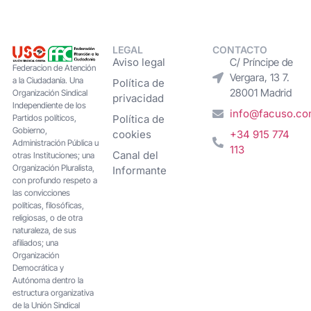
LEGAL
CONTACTO
Aviso legal
C/ Príncipe de
Federacion de Atención
Vergara, 13 7.
a la Ciudadanía. Una
Política de
28001 Madrid
Organización Sindical
privacidad
Independiente de los
info@facuso.c
Partidos políticos,
Política de
Gobierno,
cookies
+34 915 774
Administración Pública u
113
Canal del
otras Instituciones; una
Organización Pluralista,
Informante
con profundo respeto a
las convicciones
políticas, filosóficas,
religiosas, o de otra
naturaleza, de sus
afiliados; una
Organización
Democrática y
Autónoma dentro la
estructura organizativa
de la Unión Sindical