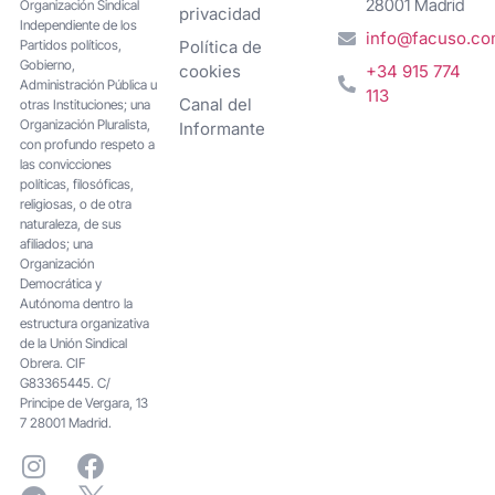
28001 Madrid
Organización Sindical
privacidad
Independiente de los
info@facuso.c
Partidos políticos,
Política de
Gobierno,
cookies
+34 915 774
Administración Pública u
113
Canal del
otras Instituciones; una
Organización Pluralista,
Informante
con profundo respeto a
las convicciones
políticas, filosóficas,
religiosas, o de otra
naturaleza, de sus
afiliados; una
Organización
Democrática y
Autónoma dentro la
estructura organizativa
de la Unión Sindical
Obrera. CIF
G83365445. C/
Principe de Vergara, 13
7 28001 Madrid.