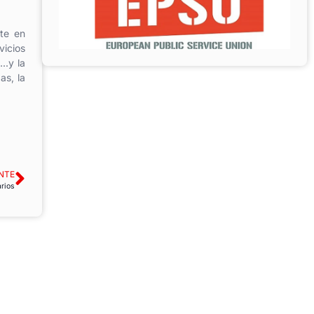
ute en
vicios
..y la
as, la
NTE
arios