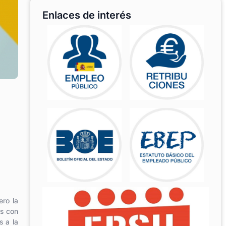
Enlaces de interés
ero la
os con
s a la