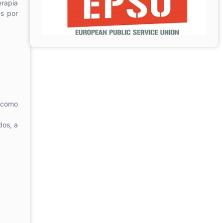
erapia
es por
e como
dos, a