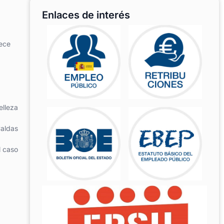
Enlaces de interés
rece
elleza
Caldas
l caso