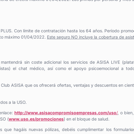
PLUS. Con límite de contratación hasta los 64 años. Período promo
cto máximo 01/04/2022.
Este seguro NO incluye la cobertura de asis
antendrá sin coste adicional los servicios de ASISA LIVE (plat
listas) el chat médico, así como el apoyo psicoemocional a todo
 Club ASISA que os ofrecerá ofertas, ventajas y descuentos en cien
ados a la USO.
 enlace:
http://www.
asisacompromisoempresas.com/
uso
/
, o bien,
USO (
www.uso.es/promociones
) en el bloque de salud.
s que hagáis nuevas pólizas, debéis cumplimentar los formulario