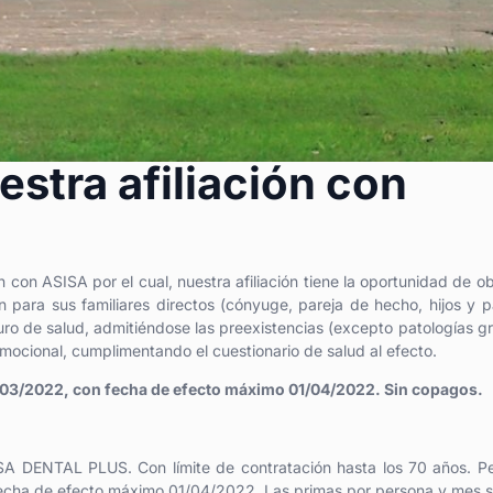
stra afiliación con
con ASISA por el cual, nuestra afiliación tiene la oportunidad de o
 para sus familiares directos (cónyuge, pareja de hecho, hijos y 
uro de salud, admitiéndose las preexistencias (excepto patologías g
omocional, cumplimentando el cuestionario de salud al efecto.
1/03/2022, con fecha de efecto máximo 01/04/2022. Sin copagos.
SISA DENTAL PLUS. Con límite de contratación hasta los 70 años. P
echa de efecto máximo 01/04/2022. Las primas por persona y mes s