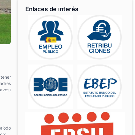
Enlaces de interés
btener
padres
raves)
eríodo
on: