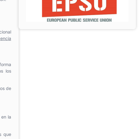
cional
tencia
aforma
s los
tos de
 en la
s que