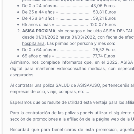
De 0 a 24 años =………………………. 43,06 Euros.
De 25 a 44 años = …………………….. 53,81 Euros
De 45 a 64 años = ……………………… 59,21 Euros
65 años o más = ……………………… 120,07 Euros
ASISA PROXIMA
, sin copagos e incluido ASISA DENTAL 
desde 01/01/2022 hasta 31/03/2022, con fecha de efe
hospitalaria
. Las primas por persona y mes son:
De 0 a 64 años = ………………………. 25,52 Euros
65 años o más = ……………………….. 77,74 Euros
Asimismo, nos complace informaros que, en el 2022, ASISA m
digital para mantener videoconsultas médicas, con especia
asegurados.
Al contratar una póliza SALUD de ASISA/USO, perteneceréis al
empresas de ocio, viaje, compras, etc….
Esperamos que os resulte de utilidad esta ventaja para los afili
Para la contratación de las pólizas podéis utilizar el siguiente
sección de promociones a la afiliación de la página web de la 
Recordad que para beneficiaros de esta promoción, aquello