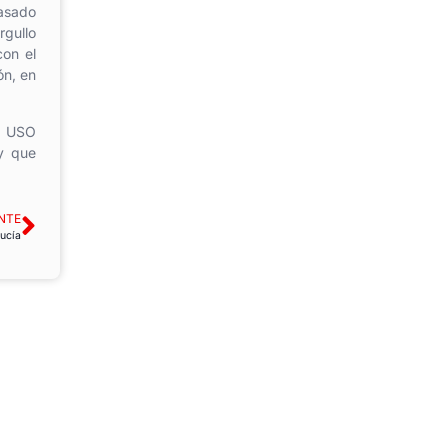
pasado
rgullo
con el
ón, en
de USO
 y que
NTE
ucía