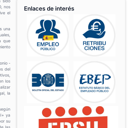
 sido
O, nos
Enlaces de interés
ve el
as una
uales,
a que
miento
onio -
es del
tivos,
en los
alizar
al, la
 según
BI+ ya
por su
de las