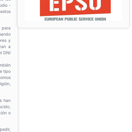
odio -
 estos
 para
inando
ores y
zan a
el DNI
ambién
e tipo
 somos
igión,
os han
ucido,
ción o
pedir,