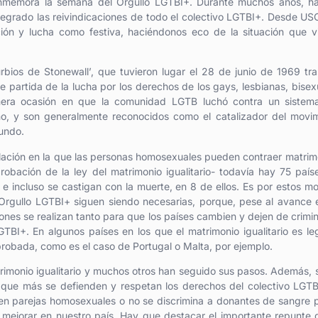
nmemora la semana del Orgullo LGTBI+. Durante muchos años, ha
ntegrado las reivindicaciones de todo el colectivo LGTBI+. Desde US
ón y lucha como festiva, haciéndonos eco de la situación que vi
bios de Stonewall’, que tuvieron lugar el 28 de junio de 1969 tr
 partida de la lucha por los derechos de los gays, lesbianas, bisex
primera ocasión en que la comunidad LGTB luchó contra un sistem
no, y son generalmente reconocidos como el catalizador del movi
undo.
lación en la que las personas homosexuales pueden contraer matrim
obación de la ley del matrimonio igualitario- todavía hay 75 país
 incluso se castigan con la muerte, en 8 de ellos. Es por estos mo
rgullo LGTBI+ siguen siendo necesarias, porque, pese al avance 
ones se realizan tanto para que los países cambien y dejen de crimin
BI+. En algunos países en los que el matrimonio igualitario es leg
robada, como es el caso de Portugal o Malta, por ejemplo.
atrimonio igualitario y muchos otros han seguido sus pasos. Además,
 que más se defienden y respetan los derechos del colectivo LGT
n en parejas homosexuales o no se discrimina a donantes de sangre 
 mejorar en nuestro país. Hay que destacar el importante repunte 