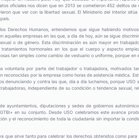
tos oficiales nos dicen que en 2013 se cometieron 452 delitos de 
ron que ver con la libertad sexual. El Ministerio del Interior sitúa
país.
e los Derechos Humanos, entendemos que sigue habiendo motivos
n aquellas empresas en las que, a día de hoy, aún se sigue discrim
sexual o de género. Esta discriminación es aún mayor en trabajad
s tratamientos hormonales en los que el cuerpo y aspecto empie
osas tan simples como cambio de vestuario o uniforme, porque en 
 voluntaria por parte del trabajador o trabajadora, motivados t
son reconocidas por la empresa como horas de asistencia médica. Est
ños denunciando y contra las que, día a día luchamos, porque USO
trabajadoras, independiente de su condición o tendencia sexual, rel
s de ayuntamientos, diputaciones y sedes de gobiernos autonómic
o LGTBI+ en su conjunto. Desde USO celebramos este avance prod
ción y el reconocimiento de toda la ciudadanía sin importar la condi
va que sirve tanto para celebrar los derechos obtenidos como para 