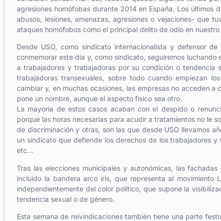
agresiones homófobas durante 2014 en España. Los últimos da
abusos, lesiones, amenazas, agresiones o vejaciones- que tuvie
ataques homófobos como el principal delito de odio en nuestro 
Desde USO, como sindicato internacionalista y defensor d
conmemorar este día y, como sindicato, seguiremos luchando e
a trabajadores y trabajadoras por su condición o tendencia 
trabajadoras transexuales, sobre todo cuando empiezan lo
cambiar y, en muchas ocasiones, las empresas no acceden a c
pone un nombre, aunque el aspecto físico sea otro.
La mayoría de estos casos acaban con el despido o renuncia
porque las horas necesarias para acudir a tratamientos no le 
de discriminación y otras, son las que desde USO llevamos a
un sindicato que defiende los derechos de los trabajadores y 
etc…
Tras las elecciones municipales y autonómicas, las fachada
incluido la bandera arco iris, que representa al movimient
independientemente del color político, que supone la visibiliza
tendencia sexual o de género.
Esta semana de reivindicaciones también tiene una parte festi