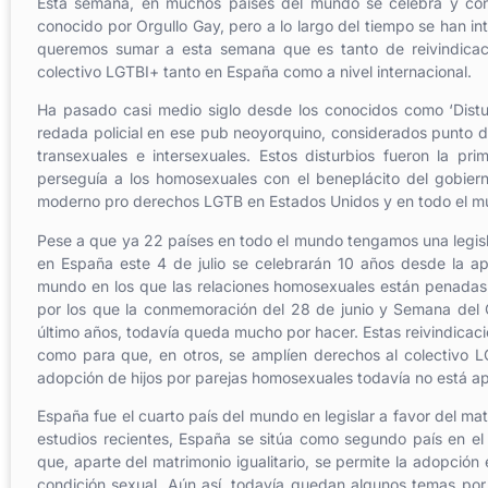
Esta semana, en muchos países del mundo se celebra y co
conocido por Orgullo Gay, pero a lo largo del tiempo se han i
queremos sumar a esta semana que es tanto de reivindicaci
colectivo LGTBI+ tanto en España como a nivel internacional.
Ha pasado casi medio siglo desde los conocidos como ‘Distur
redada policial en ese pub neoyorquino, considerados punto de
transexuales e intersexuales. Estos disturbios fueron la 
perseguía a los homosexuales con el beneplácito del gobier
moderno pro derechos LGTB en Estados Unidos y en todo el m
Pese a que ya 22 países en todo el mundo tengamos una legis
en España este 4 de julio se celebrarán 10 años desde la apr
mundo en los que las relaciones homosexuales están penadas e
por los que la conmemoración del 28 de junio y Semana del O
último años, todavía queda mucho por hacer. Estas reivindicaci
como para que, en otros, se amplíen derechos al colectivo LGT
adopción de hijos por parejas homosexuales todavía no está ap
España fue el cuarto país del mundo en legislar a favor del m
estudios recientes, España se sitúa como segundo país en el
que, aparte del matrimonio igualitario, se permite la adopció
condición sexual. Aún así, todavía quedan algunos temas por