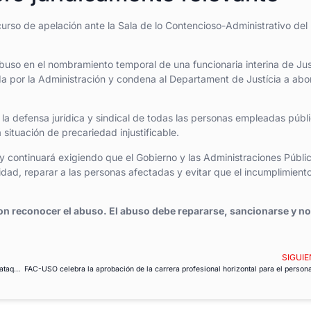
rso de apelación ante la Sala de lo Contencioso-Administrativo del
abuso en el nombramiento temporal de una funcionaria interina de Jus
da por la Administración y condena al Departament de Justícia a abo
la defensa jurídica y sindical de todas las personas empleadas públ
situación de precariedad injustificable.
y continuará exigiendo que el Gobierno y las Administraciones Públi
ad, reparar a las personas afectadas y evitar que el incumplimient
on reconocer el abuso. El abuso debe repararse, sancionarse y no
SIGUIE
FAC-USO defiende la profesionalidad del personal del Servicio Exterior ante los ataques a su trabajo