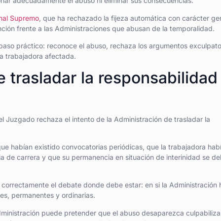
ionar adecuadamente el abuso ni eliminar sus consecuencias.
unal Supremo
, que ha rechazado la fijeza automática con carácter ge
nción frente a las Administraciones que abusan de la temporalidad.
paso práctico: reconoce el abuso, rechaza los argumentos exculpato
a trabajadora afectada.
 trasladar la responsabilidad
el Juzgado rechaza el intento de la Administración de trasladar la
ue habían existido convocatorias periódicas, que la trabajadora hab
a de carrera y que su permanencia en situación de interinidad se de
correctamente el debate donde debe estar: en si la Administración 
les, permanentes y ordinarias.
ministración puede pretender que el abuso desaparezca culpabiliz