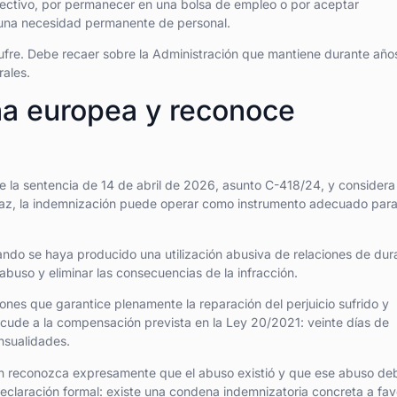
lectivo, por permanecer en una bolsa de empleo o por aceptar
 una necesidad permanente de personal.
ufre. Debe recaer sobre la Administración que mantiene durante año
ales.
ina europea y reconoce
te la sentencia de 14 de abril de 2026, asunto C-418/24, y considera
ficaz, la indemnización puede operar como instrumento adecuado par
ndo se haya producido una utilización abusiva de relaciones de dur
buso y eliminar las consecuencias de la infracción.
iones que garantice plenamente la reparación del perjuicio sufrido y
acude a la compensación prevista en la Ley 20/2021: veinte días de
ensualidades.
n reconozca expresamente que el abuso existió y que ese abuso de
laración formal: existe una condena indemnizatoria concreta a fav