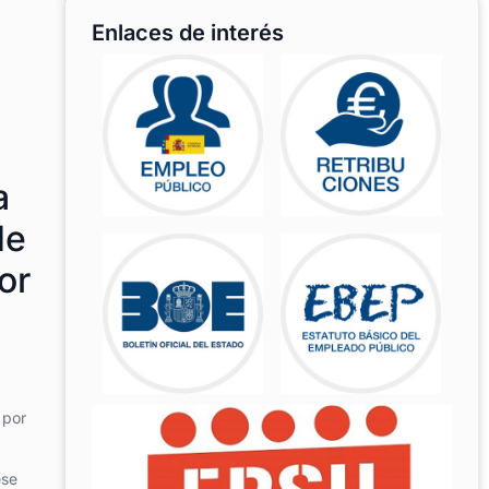
Enlaces de interés
a
de
or
 por
ese