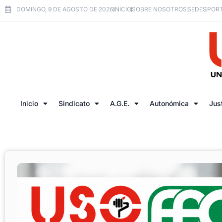
DOMINGO, 9 DE AGOSTO DE 2026
INICIO
SOBRE NOSOTROS
SEDES
PORT
Inicio
Sindicato
A.G.E.
Autonómica
Jus