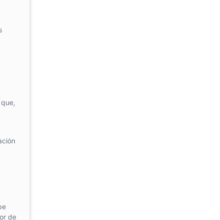
s
 que,
a
ación
be
or de