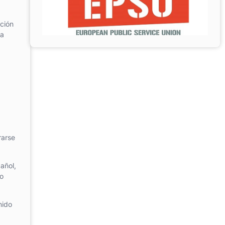
ación
la
rarse
añol,
no
nido