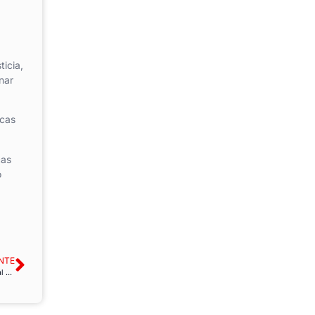
ticia,
nar
icas
cas
o
NTE
FAC-USO celebra la aprobación de la carrera profesional horizontal para el personal del Sector Público Instrumental de Baleares