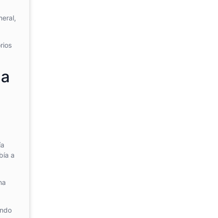
neral,
rios
 a
ía
bía a
ha
ando