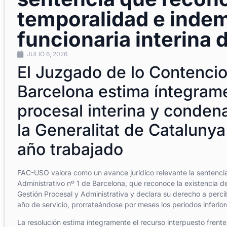
temporalidad e inde
funcionaria interina 
JULIO 6, 2026
El Juzgado de lo Contencio
Barcelona estima íntegrame
procesal interina y conden
la Generalitat de Cataluny
año trabajado
FAC-USO valora como un avance jurídico relevante la sentencia
Administrativo nº 1 de Barcelona, que reconoce la existencia d
Gestión Procesal y Administrativa y declara su derecho a percib
año de servicio, prorrateándose por meses los periodos inferio
La resolución estima íntegramente el recurso interpuesto frente