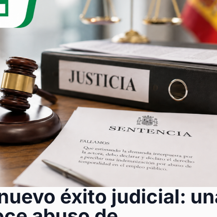
uevo éxito judicial: un
oce abuso de