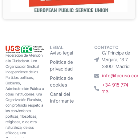
LEGAL
CONTACTO
Aviso legal
C/ Príncipe de
Federacion de Atención
Vergara, 13 7.
a la Ciudadanía. Una
Política de
28001 Madrid
Organización Sindical
privacidad
Independiente de los
info@facuso.c
Partidos políticos,
Política de
Gobierno,
cookies
+34 915 774
Administración Pública u
113
Canal del
otras Instituciones; una
Organización Pluralista,
Informante
con profundo respeto a
las convicciones
políticas, filosóficas,
religiosas, o de otra
naturaleza, de sus
afiliados; una