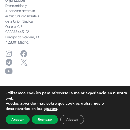
Organización
Democrática y
Autónoma dentro la
estructura organizativa
de la Unión Sindical
Obrera. CIF
G83365445. C/
Principe de Vergara, 13
7 28001 Madrid.
Utilizamos cookies para ofrecerte la mejor experiencia en nuestra
web.
Puedes aprender más sobre qué cookies utilizamos o
desactivarlas en los
ajustes
.
Aceptar
Rechazar
Ajustes