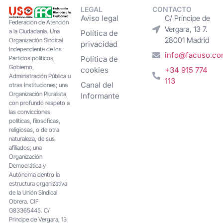
LEGAL
CONTACTO
Aviso legal
C/ Príncipe de
Federacion de Atención
Vergara, 13 7.
a la Ciudadanía. Una
Política de
28001 Madrid
Organización Sindical
privacidad
Independiente de los
info@facuso.c
Partidos políticos,
Política de
Gobierno,
cookies
+34 915 774
Administración Pública u
113
Canal del
otras Instituciones; una
Organización Pluralista,
Informante
con profundo respeto a
las convicciones
políticas, filosóficas,
religiosas, o de otra
naturaleza, de sus
afiliados; una
Organización
Democrática y
Autónoma dentro la
estructura organizativa
de la Unión Sindical
Obrera. CIF
G83365445. C/
Principe de Vergara, 13