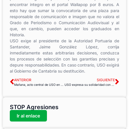
encontrar integro en el portal Wallapop por 8 euros. A
esto hay que sumar la convocatoria de una plaza para
responsable de comunicación e imagen que no valora el
Grado de Periodismo o Comunicación Audiovisual y al
que, en cambio, pueden acceder los graduados en
Historia.
USO exige al presidente de la Autoridad Portuaria de
Santander, Jaime González López, corrija
inmediatamente estas arbitrarias decisiones, conduzca
los procesos de selección con las garantías precisas y
depure responsabilidades. En caso contrario, USO exigirá
al Gobierno de Cantabria su destitución.
ANTERIOR
SIGUIENTE
Mañana, acto central de USO en Madrid por el 25N, “contra la violencia de género, quítate la venda”
USO expresa su solidaridad con el pueblo saharaui en el EUCOCO 2018
STOP Agresiones
Ir al enlace