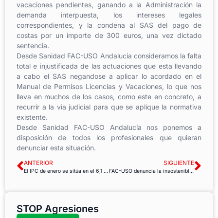
vacaciones pendientes, ganando a la Administración la
demanda
interpuesta, los intereses legales
correspondientes, y la condena al
SAS del pago de
costas por un importe de 300 euros, una vez dictado
sentencia.
Desde Sanidad FAC-USO Andalucía consideramos la falta
total e
injustificada de las actuaciones que esta llevando
a cabo el SAS
negandose a aplicar lo acordado en el
Manual de Permisos Licencias y
Vacaciones, lo que nos
lleva en muchos de los casos, como este en
concreto, a
recurrir a la via judicial para que se aplique la normativa
existente.
Desde Sanidad FAC-USO Andalucía nos ponemos a
disposición de
todos los profesionales que quieran
denunciar esta situación.
ANTERIOR
SIGUIENTE
El IPC de enero se sitúa en el 6,1 %, triplicando la subida salarial y duplicando la del SMI.
FAC-USO denuncia la insostenible falta de personal en prácticamente todas las oficinas de la AEMET
STOP Agresiones