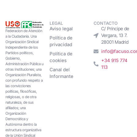
LEGAL
CONTACTO
Aviso legal
C/ Príncipe de
Federacion de Atención
Vergara, 13 7.
a la Ciudadanía. Una
Política de
28001 Madrid
Organización Sindical
privacidad
Independiente de los
info@facuso.c
Partidos políticos,
Política de
Gobierno,
cookies
+34 915 774
Administración Pública u
113
Canal del
otras Instituciones; una
Organización Pluralista,
Informante
con profundo respeto a
las convicciones
políticas, filosóficas,
religiosas, o de otra
naturaleza, de sus
afiliados; una
Organización
Democrática y
Autónoma dentro la
estructura organizativa
de la Unión Sindical