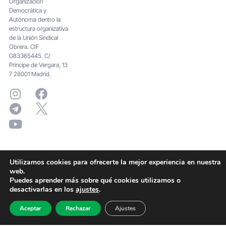
Organización
Democrática y
Autónoma dentro la
estructura organizativa
de la Unión Sindical
Obrera. CIF
G83365445. C/
Principe de Vergara, 13
7 28001 Madrid.
Utilizamos cookies para ofrecerte la mejor experiencia en nuestra
web.
Puedes aprender más sobre qué cookies utilizamos o
desactivarlas en los
ajustes
.
Aceptar
Rechazar
Ajustes