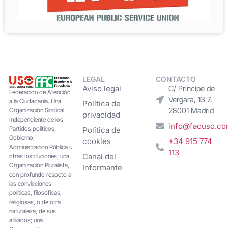
LEGAL
CONTACTO
Aviso legal
C/ Príncipe de
Federacion de Atención
Vergara, 13 7.
a la Ciudadanía. Una
Política de
28001 Madrid
Organización Sindical
privacidad
Independiente de los
info@facuso.c
Partidos políticos,
Política de
Gobierno,
cookies
+34 915 774
Administración Pública u
113
Canal del
otras Instituciones; una
Organización Pluralista,
Informante
con profundo respeto a
las convicciones
políticas, filosóficas,
religiosas, o de otra
naturaleza, de sus
afiliados; una