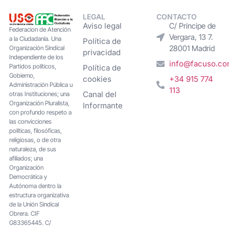
LEGAL
CONTACTO
Aviso legal
C/ Príncipe de
Federacion de Atención
Vergara, 13 7.
a la Ciudadanía. Una
Política de
28001 Madrid
Organización Sindical
privacidad
Independiente de los
info@facuso.c
Partidos políticos,
Política de
Gobierno,
cookies
+34 915 774
Administración Pública u
113
Canal del
otras Instituciones; una
Organización Pluralista,
Informante
con profundo respeto a
las convicciones
políticas, filosóficas,
religiosas, o de otra
naturaleza, de sus
afiliados; una
Organización
Democrática y
Autónoma dentro la
estructura organizativa
de la Unión Sindical
Obrera. CIF
G83365445. C/