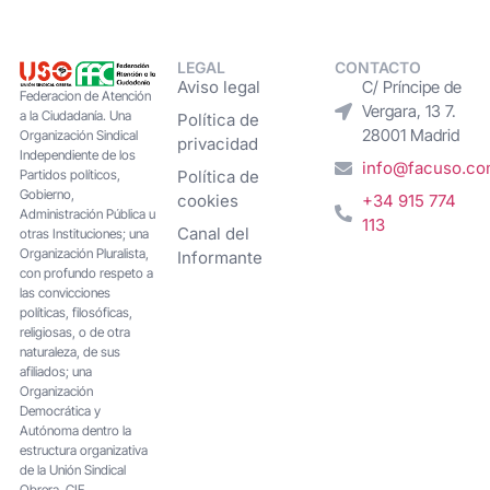
LEGAL
CONTACTO
Aviso legal
C/ Príncipe de
Federacion de Atención
Vergara, 13 7.
a la Ciudadanía. Una
Política de
28001 Madrid
Organización Sindical
privacidad
Independiente de los
info@facuso.c
Partidos políticos,
Política de
Gobierno,
cookies
+34 915 774
Administración Pública u
113
Canal del
otras Instituciones; una
Organización Pluralista,
Informante
con profundo respeto a
las convicciones
políticas, filosóficas,
religiosas, o de otra
naturaleza, de sus
afiliados; una
Organización
Democrática y
Autónoma dentro la
estructura organizativa
de la Unión Sindical
Obrera. CIF