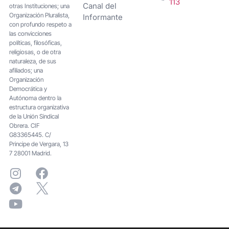
113
Canal del
otras Instituciones; una
Organización Pluralista,
Informante
con profundo respeto a
las convicciones
políticas, filosóficas,
religiosas, o de otra
naturaleza, de sus
afiliados; una
Organización
Democrática y
Autónoma dentro la
estructura organizativa
de la Unión Sindical
Obrera. CIF
G83365445. C/
Principe de Vergara, 13
7 28001 Madrid.