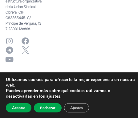
estructura organizativa
de la Unión Sindical
Obrera. CIF
G83365445. C/
Principe de Vergara, 13
7 28001 Madrid.
Utilizamos cookies para ofrecerte la mejor experiencia en nuestra
web.
Puedes aprender más sobre qué cookies utilizamos o
desactivarlas en los
ajustes
.
Aceptar
Rechazar
Ajustes