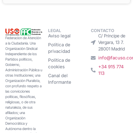
LEGAL
CONTACTO
Aviso legal
C/ Príncipe de
Federacion de Atención
Vergara, 13 7.
a la Ciudadanía. Una
Política de
28001 Madrid
Organización Sindical
privacidad
Independiente de los
info@facuso.c
Partidos políticos,
Política de
Gobierno,
cookies
+34 915 774
Administración Pública u
113
Canal del
otras Instituciones; una
Organización Pluralista,
Informante
con profundo respeto a
las convicciones
políticas, filosóficas,
religiosas, o de otra
naturaleza, de sus
afiliados; una
Organización
Democrática y
Autónoma dentro la