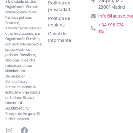
Vergara, 13 7.
a la Ciudadanía. Una
Política de
28001 Madrid
Organización Sindical
privacidad
Independiente de los
info@facuso.c
Partidos políticos,
Política de
Gobierno,
cookies
+34 915 774
Administración Pública u
113
Canal del
otras Instituciones; una
Organización Pluralista,
Informante
con profundo respeto a
las convicciones
políticas, filosóficas,
religiosas, o de otra
naturaleza, de sus
afiliados; una
Organización
Democrática y
Autónoma dentro la
estructura organizativa
de la Unión Sindical
Obrera. CIF
G83365445. C/
Principe de Vergara, 13
7 28001 Madrid.