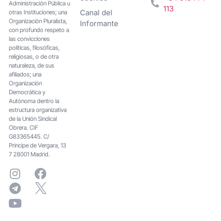
Administración Pública u
113
Canal del
otras Instituciones; una
Organización Pluralista,
Informante
con profundo respeto a
las convicciones
políticas, filosóficas,
religiosas, o de otra
naturaleza, de sus
afiliados; una
Organización
Democrática y
Autónoma dentro la
estructura organizativa
de la Unión Sindical
Obrera. CIF
G83365445. C/
Principe de Vergara, 13
7 28001 Madrid.