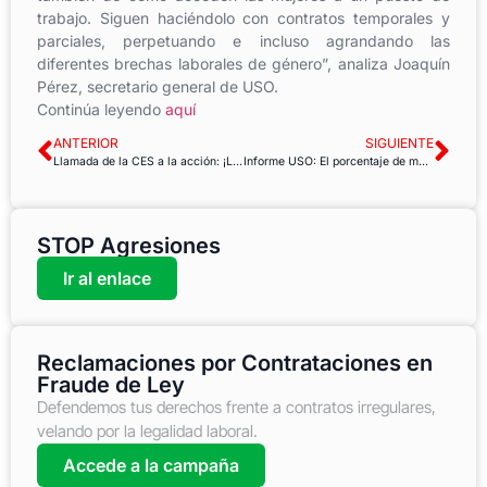
trabajo. Siguen haciéndolo con contratos temporales y
parciales, perpetuando e incluso agrandando las
diferentes brechas laborales de género”, analiza Joaquín
Pérez, secretario general de USO.
Continúa leyendo
aquí
ANTERIOR
SIGUIENTE
Llamada de la CES a la acción: ¡La guerra en Ucrania tiene que terminar ahora!
Informe USO: El porcentaje de mujeres que se acogieron en 2021 a jornada parcial por cuidado de familiares ascendió al 16,29%
STOP Agresiones
Ir al enlace
Reclamaciones por Contrataciones en
Fraude de Ley
Defendemos tus derechos frente a contratos irregulares,
velando por la legalidad laboral.
Accede a la campaña