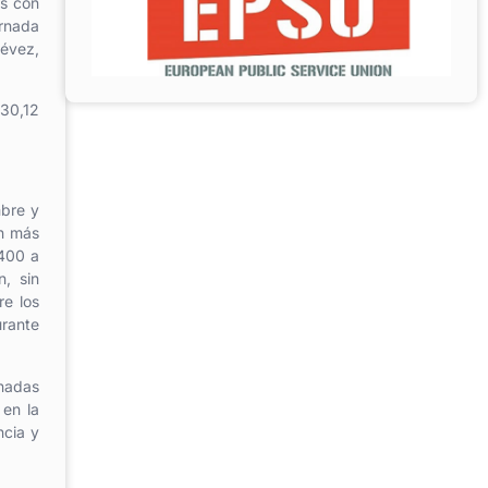
es con
ornada
tévez,
830,12
mbre y
ón más
 400 a
, sin
re los
urante
rnadas
 en la
ncia y