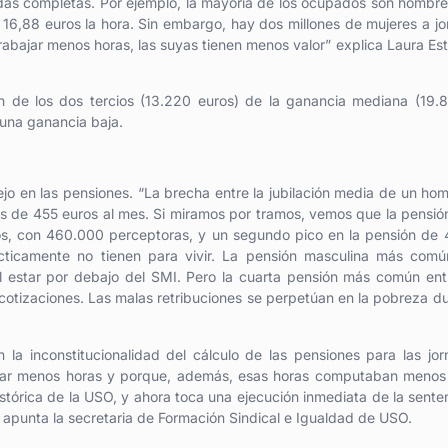
adas completas. Por ejemplo, la mayoría de los ocupados son hombr
e 16,88 euros la hora. Sin embargo, hay dos millones de mujeres a j
rabajar menos horas, las suyas tienen menos valor” explica Laura Es
 de los dos tercios (13.220 euros) de la ganancia mediana (19.
 una ganancia baja.
flejo en las pensiones. “La brecha entre la jubilación media de un ho
, es de 455 euros al mes. Si miramos por tramos, vemos que la pensi
ros, con 460.000 perceptoras, y un segundo pico en la pensión de
ticamente no tienen para vivir. La pensión masculina más común
l estar por debajo del SMI. Pero la cuarta pensión más común ent
cotizaciones. Las malas retribuciones se perpetúan en la pobreza d
la inconstitucionalidad del cálculo de las pensiones para las jo
tizar menos horas y porque, además, esas horas computaban menos
tórica de la USO, y ahora toca una ejecución inmediata de la sente
, apunta la secretaria de Formación Sindical e Igualdad de USO.