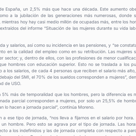
a de España, un 2,5% más que hace una década. Este aumento ob
como a la jubilación de las generaciones más numerosas, donde 
e, mientras hoy hay casi medio millón de ocupadas más, entre los h
xtraídos del informe “Situación de las mujeres durante su vida lab
ada y salarios, así como su incidencia en las pensiones, y “se constat
to en la calidad del empleo como en su retribución. Las mujeres 
r sector; y, dentro de ellos, con las profesiones de menor cualificac
ue hombres con educación superior. Esto no se traslada a los pu
 a los salarios, de cada 4 personas que reciben el salario más alto
 debajo del SMI, el 70% de los sueldos corresponden a mujeres”, de
dad de USO.
 un 5% más de temporalidad que los hombres, pero la diferencia es
jornada parcial corresponden a mujeres, por solo un 25,5% de homb
n lo hacen a jornada parcial”, continúa Moreno.
a ese tipo de jornada, “nos lleva a fijarnos en el salario por hora.
 un hombre. Pero esto se agrava por el tipo de jornada. Las hor
to a los indefinidos y las de jornada completa con respecto a parc