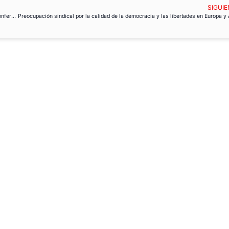
SIGUIE
USO-Prisiones pide formación en extinción de incendios tras sofocar uno en la enfermería de Zuera