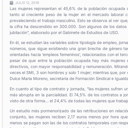
JULIO 12, 2019
Las mujeres representan el 45,6% de la población ocupad
tanto al creciente peso de la mujer en el mercado laboral 
prevaleciendo el trabajo masculino. Esto se observa al ver qu
la cifra ha descendido en 300.000. Son algunos de los datos e
jubilación”, elaborado por el Gabinete de Estudios de USO.
En él, se estudian las variables sobre tipología de empleo, jorn
números, que sigue existiendo una gran brecha de género tan
orientadas hacia ‘empleos femeninos’, relacionados con el terce
pesar de que entre la población ocupada hay más mujeres q
directivos, con mayor responsabilidad y remuneración. Mirando
veces el SMI, 3 son hombres y solo 1 mujer; mientras que, por
Dulce María Moreno, secretaria de Formación Sindical e Igual
En cuanto al tipo de contrato y jornada, “las mujeres sufren
más abrupta en la parcialidad. El 74,5% de los contratos a 
visto de otra forma… el 24,4% de todas las mujeres que trabaja
Un estudio más pormenorizado de las retribuciones en relación 
conjunto, las mujeres reciben 2,17 euros menos por hora que
menos se pagan son las de los contratos temporales con respec