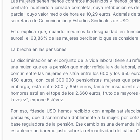
Las mujeres tienen menos contratos indefinidos y menos jorn
contrato indefinido a jornada completa, cuya retribución es d
parcial, cuyo valor medio de hora es 10,29 euros. Además de t
secretaria de Comunicación y Estudios Sindicales de USO.
Esto explica que, cuando medimos la desigualdad en función
euros), el 63,86% de las mujeres perciben lo que se considera
La brecha en las pensiones
La discriminación en el conjunto de la vida laboral tiene su re
una mujer, que es la pensión que mejor refleja la vida laboral
común entre las mujeres se sitúa entre los 600 y los 650 eu
450 euros, con casi 300.000 pensionistas mujeres que prác
embargo, está entre 800 y 850 euros, también insuficiente a
hombres está en el tope de los 2.660 euros, fruto de mayores 
la vejez”, expone Estévez.
Por eso, “desde USO hemos recibido con amplia satisfacción 
parciales, que discriminaban doblemente a la mujer: por co
base reguladora de la pensión. Ese cambio es una demanda his
establecer un baremo justo sobre la retroactividad del cálculo”