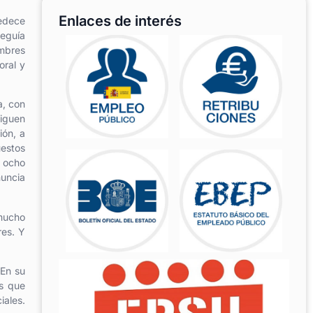
Enlaces de interés
edece
seguía
ombres
oral y
a, con
siguen
ión, a
estos
, ocho
nuncia
 mucho
res. Y
 En su
as que
iales.