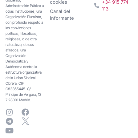
Gobierno,
cookies
+34 915 774
Administración Pública u
113
Canal del
otras Instituciones; una
Organización Pluralista,
Informante
con profundo respeto a
las convicciones
políticas, filosóficas,
religiosas, o de otra
naturaleza, de sus
afiliados; una
Organización
Democrática y
Autónoma dentro la
estructura organizativa
de la Unión Sindical
Obrera. CIF
G83365445. C/
Principe de Vergara, 13
7 28001 Madrid.