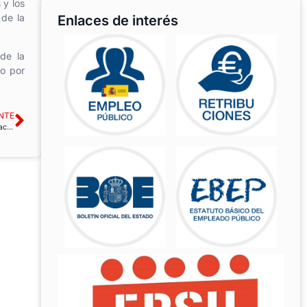
 y los
 de la
Enlaces de interés
de la
io por
NTE
USO denuncia las dificultades para obtener cita previa en servicios de la Administración