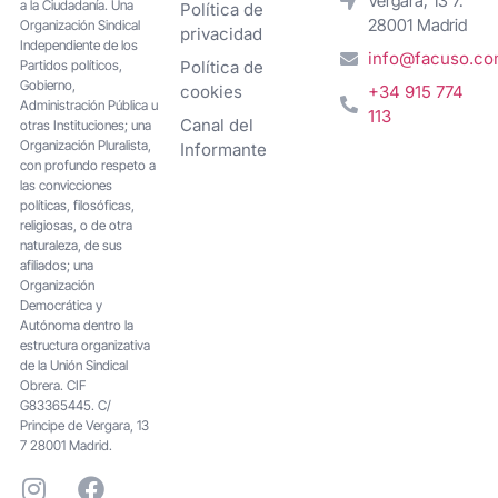
Vergara, 13 7.
a la Ciudadanía. Una
Política de
28001 Madrid
Organización Sindical
privacidad
Independiente de los
info@facuso.c
Partidos políticos,
Política de
Gobierno,
cookies
+34 915 774
Administración Pública u
113
Canal del
otras Instituciones; una
Organización Pluralista,
Informante
con profundo respeto a
las convicciones
políticas, filosóficas,
religiosas, o de otra
naturaleza, de sus
afiliados; una
Organización
Democrática y
Autónoma dentro la
estructura organizativa
de la Unión Sindical
Obrera. CIF
G83365445. C/
Principe de Vergara, 13
7 28001 Madrid.