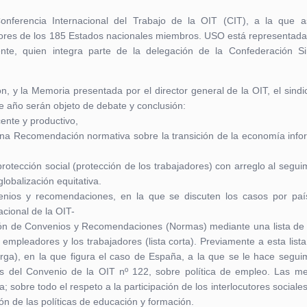
nferencia Internacional del Trabajo de la OIT (CIT), a la que a
dores de los 185 Estados nacionales miembros. USO está representada
ente, quien integra parte de la delegación de la Confederación Si
 y la Memoria presentada por el director general de la OIT, el sindic
te año serán objeto de debate y conclusión:
nte y productivo,
una Recomendación normativa sobre la transición de la economía info
protección social (protección de los trabajadores) con arreglo al segui
lobalización equitativa.
enios y recomendaciones, en la que se discuten los casos por pa
cional de la OIT-
ción de Convenios y Recomendaciones (Normas) mediante una lista de
mpleadores y los trabajadores (lista corta). Previamente a esta lista
rga), en la que figura el caso de España, a la que se le hace segui
les del Convenio de la OIT nº 122, sobre política de empleo. Las m
 sobre todo el respeto a la participación de los interlocutores sociales
ión de las políticas de educación y formación.