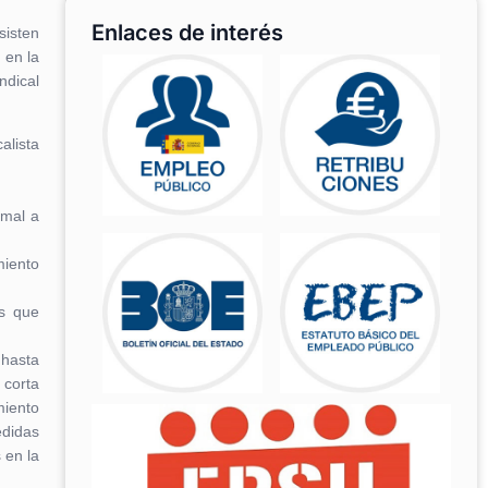
Enlaces de interés
sisten
 en la
ndical
alista
rmal a
miento
ís que
 hasta
 corta
miento
edidas
 en la