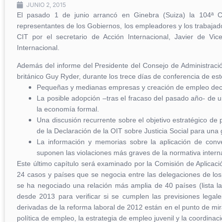
JUNIO 2, 2015
El pasado 1 de junio arrancó en Ginebra (Suiza) la 104ª Co
representantes de los Gobiernos, los empleadores y los trabaja
CIT por el secretario de Acción Internacional, Javier de Vic
Internacional.
Además del informe del Presidente del Consejo de Administración,
británico Guy Ryder, durante los trece días de conferencia de es
Pequeñas y medianas empresas y creación de empleo dece
La posible adopción –tras el fracaso del pasado año- de 
la economía formal.
Una discusión recurrente sobre el objetivo estratégico de 
de la Declaración de la OIT sobre Justicia Social para una g
La información y memorias sobre la aplicación de conv
suponen las violaciones más graves de la normativa interna
Este último capítulo será examinado por la Comisión de Aplica
24 casos y países que se negocia entre las delegaciones de los e
se ha negociado una relación más amplia de 40 países (lista la
desde 2013 para verificar si se cumplen las previsiones lega
derivadas de la reforma laboral de 2012 están en el punto de mira;
política de empleo, la estrategia de empleo juvenil y la coordinac