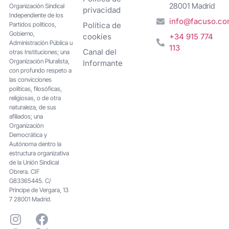
28001 Madrid
Organización Sindical
privacidad
Independiente de los
info@facuso.c
Partidos políticos,
Política de
Gobierno,
cookies
+34 915 774
Administración Pública u
113
Canal del
otras Instituciones; una
Organización Pluralista,
Informante
con profundo respeto a
las convicciones
políticas, filosóficas,
religiosas, o de otra
naturaleza, de sus
afiliados; una
Organización
Democrática y
Autónoma dentro la
estructura organizativa
de la Unión Sindical
Obrera. CIF
G83365445. C/
Principe de Vergara, 13
7 28001 Madrid.