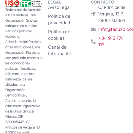
LEGAL
CONTACTO
Aviso legal
C/ Príncipe de
Federacion de Atención
Vergara, 13 7.
a la Ciudadanía. Una
Política de
28001 Madrid
Organización Sindical
privacidad
Independiente de los
info@facuso.c
Partidos políticos,
Política de
Gobierno,
cookies
+34 915 774
Administración Pública u
113
Canal del
otras Instituciones; una
Organización Pluralista,
Informante
con profundo respeto a
las convicciones
políticas, filosóficas,
religiosas, o de otra
naturaleza, de sus
afiliados; una
Organización
Democrática y
Autónoma dentro la
estructura organizativa
de la Unión Sindical
Obrera. CIF
G83365445. C/
Principe de Vergara, 13
7 28001 Madrid.