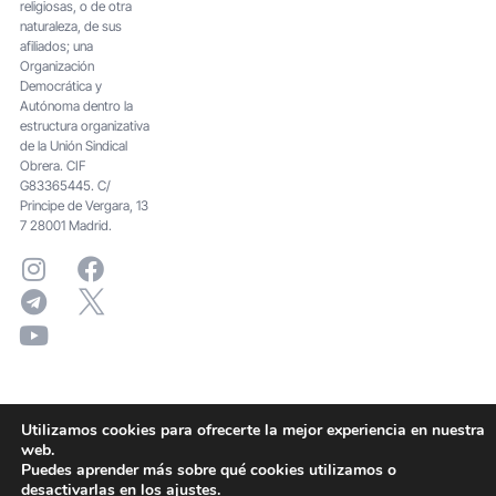
religiosas, o de otra
naturaleza, de sus
afiliados; una
Organización
Democrática y
Autónoma dentro la
estructura organizativa
de la Unión Sindical
Obrera. CIF
G83365445. C/
Principe de Vergara, 13
7 28001 Madrid.
Utilizamos cookies para ofrecerte la mejor experiencia en nuestra
web.
Puedes aprender más sobre qué cookies utilizamos o
desactivarlas en los
ajustes
.