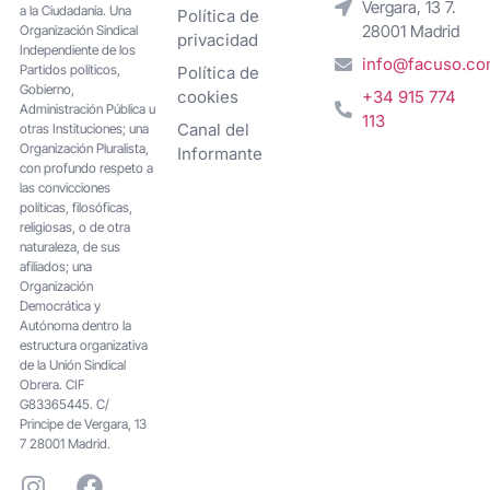
Vergara, 13 7.
a la Ciudadanía. Una
Política de
28001 Madrid
Organización Sindical
privacidad
Independiente de los
info@facuso.c
Partidos políticos,
Política de
Gobierno,
cookies
+34 915 774
Administración Pública u
113
Canal del
otras Instituciones; una
Organización Pluralista,
Informante
con profundo respeto a
las convicciones
políticas, filosóficas,
religiosas, o de otra
naturaleza, de sus
afiliados; una
Organización
Democrática y
Autónoma dentro la
estructura organizativa
de la Unión Sindical
Obrera. CIF
G83365445. C/
Principe de Vergara, 13
7 28001 Madrid.