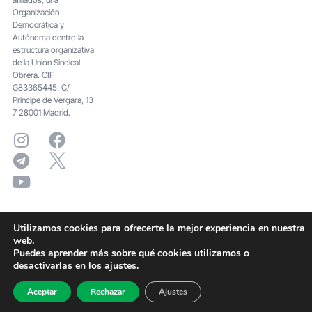
Organización
Democrática y
Autónoma dentro la
estructura organizativa
de la Unión Sindical
Obrera. CIF
G83365445. C/
Principe de Vergara, 13
7 28001 Madrid.
Utilizamos cookies para ofrecerte la mejor experiencia en nuestra
web.
Puedes aprender más sobre qué cookies utilizamos o
desactivarlas en los
ajustes
.
Aceptar
Rechazar
Ajustes