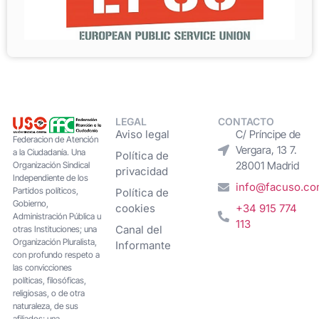
LEGAL
CONTACTO
Aviso legal
C/ Príncipe de
Federacion de Atención
Vergara, 13 7.
a la Ciudadanía. Una
Política de
28001 Madrid
Organización Sindical
privacidad
Independiente de los
info@facuso.c
Partidos políticos,
Política de
Gobierno,
cookies
+34 915 774
Administración Pública u
113
Canal del
otras Instituciones; una
Organización Pluralista,
Informante
con profundo respeto a
las convicciones
políticas, filosóficas,
religiosas, o de otra
naturaleza, de sus
afiliados; una