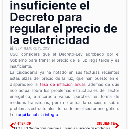
insuficiente el
Decreto para
regular el precio de
la electricidad
SEPTIEMBRE 15, 2021
USO considera que el Decreto-Ley aprobado por el
Gobierno para frenar el precio de la luz llega tarde y es
insuficiente.
La ciudadanía ya ha notado en sus facturas recientes
estas alzas del precio de la luz, que han puesto en el
disparadero la
tasa de inflación anual
, además de que
noo actúa sobre los problemas estructurales del sector
energético, e incorpora varios “parches” en forma de
medidas transitorias, pero no actúa lo suficiente sobre
problemas estructurales de fondo en el sector energético.
Lee
aquí la noticia íntegra
ANTERIOR
SIGUIENTE
FAC-USO Galicia consigue que el Concello de Sada contrate a un agente TIC y reabra el aula CEMIT
Francia suspende de empleo y sueldo a 3.000 trabajadores de centros sanitarios por no estar vacunados