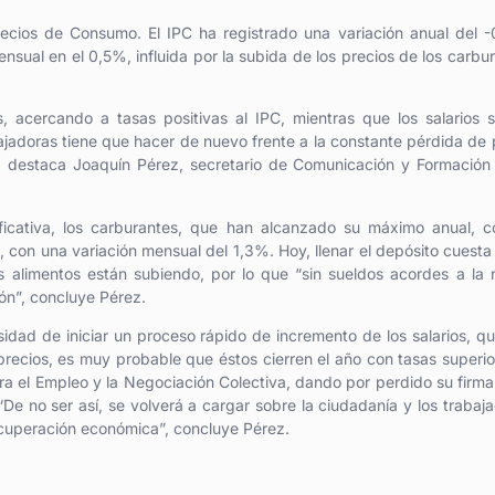
ecios de Consumo. El IPC ha registrado una variación anual del 
ensual en el 0,5%, influida por la subida de los precios de los carbu
acercando a tasas positivas al IPC, mientras que los salarios 
bajadoras tiene que hacer de nuevo frente a la constante pérdida de
a”, destaca Joaquín Pérez, secretario de Comunicación y Formación
ificativa, los carburantes, que han alcanzado su máximo anual, 
, con una variación mensual del 1,3%. Hoy, llenar el depósito cuesta
 alimentos están subiendo, por lo que “sin sueldos acordes a la
ión”, concluye Pérez.
dad de iniciar un proceso rápido de incremento de los salarios, q
 precios, es muy probable que éstos cierren el año con tasas superio
ara el Empleo y la Negociación Colectiva, dando por perdido su firma
De no ser así, se volverá a cargar sobre la ciudadanía y los trabaj
recuperación económica”, concluye Pérez.