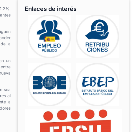
Enlaces de interés
-0,2%,
rantes
siguen
 poder
 de la
con un
 entre
 nueva
ue sea
res al
nte la
adores