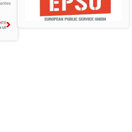
tantes
NTE
a UE