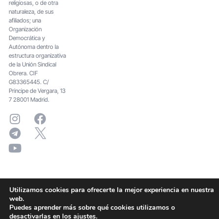
religiosas, o de otra
naturaleza, de sus
afiliados; una
Organización
Democrática y
Autónoma dentro la
estructura organizativa
de la Unión Sindical
Obrera. CIF
G83365445. C/
Principe de Vergara, 13
7 28001 Madrid.
Utilizamos cookies para ofrecerte la mejor experiencia en nuestra
web.
Puedes aprender más sobre qué cookies utilizamos o
desactivarlas en los
ajustes
.