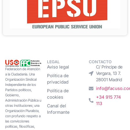
LEGAL
CONTACTO
Aviso legal
C/ Príncipe de
Federacion de Atención
Vergara, 13 7.
a la Ciudadanía. Una
Política de
28001 Madrid
Organización Sindical
privacidad
Independiente de los
info@facuso.c
Partidos políticos,
Política de
Gobierno,
cookies
+34 915 774
Administración Pública u
113
Canal del
otras Instituciones; una
Organización Pluralista,
Informante
con profundo respeto a
las convicciones
políticas, filosóficas,