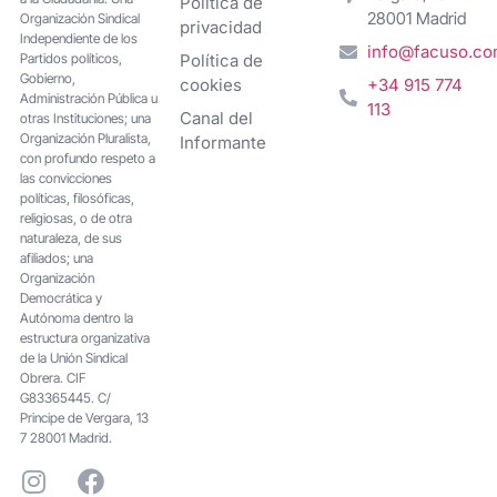
Política de
28001 Madrid
Organización Sindical
privacidad
Independiente de los
info@facuso.c
Partidos políticos,
Política de
Gobierno,
cookies
+34 915 774
Administración Pública u
113
Canal del
otras Instituciones; una
Organización Pluralista,
Informante
con profundo respeto a
las convicciones
políticas, filosóficas,
religiosas, o de otra
naturaleza, de sus
afiliados; una
Organización
Democrática y
Autónoma dentro la
estructura organizativa
de la Unión Sindical
Obrera. CIF
G83365445. C/
Principe de Vergara, 13
7 28001 Madrid.