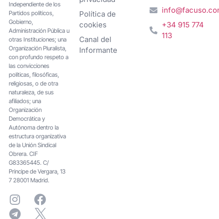
Independiente de los
info@facuso.c
Partidos políticos,
Política de
Gobierno,
cookies
+34 915 774
Administración Pública u
113
Canal del
otras Instituciones; una
Organización Pluralista,
Informante
con profundo respeto a
las convicciones
políticas, filosóficas,
religiosas, o de otra
naturaleza, de sus
afiliados; una
Organización
Democrática y
Autónoma dentro la
estructura organizativa
de la Unión Sindical
Obrera. CIF
G83365445. C/
Principe de Vergara, 13
7 28001 Madrid.