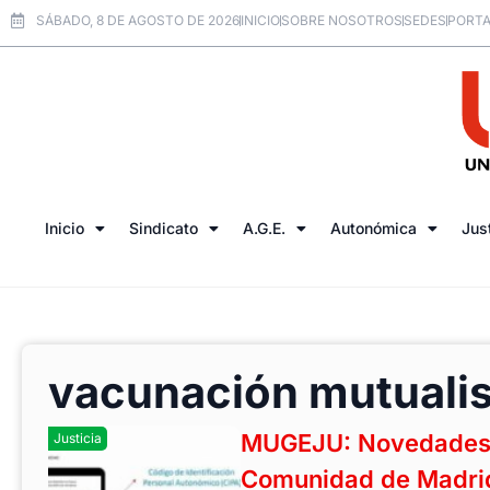
SÁBADO, 8 DE AGOSTO DE 2026
INICIO
SOBRE NOSOTROS
SEDES
PORTA
Inicio
Sindicato
A.G.E.
Autonómica
Jus
vacunación mutualis
MUGEJU: Novedades v
Justicia
Comunidad de Madri