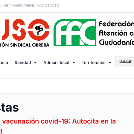
L DE TRANSPARENCIA
CONTACTO
ticia
Sanidad
Admón. local
Territoriales
tas
acunación covid-19: Autocita en la
d